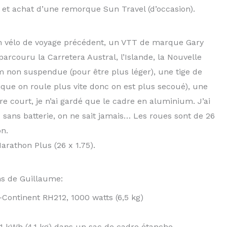
 et achat d’une remorque Sun Travel (d’occasion).
on vélo de voyage précédent, un VTT de marque Gary
 parcouru la Carretera Austral, l’Islande, la Nouvelle
 non suspendue (pour être plus léger), une tige de
ique on roule plus vite donc on est plus secoué), une
re court, je n’ai gardé que le cadre en aluminium. J’ai
 sans batterie, on ne sait jamais… Les roues sont de 26
on.
arathon Plus (26 x 1.75).
ons de Guillaume:
9-Continent RH212, 1000 watts (6,5 kg)
t 1 kWh (4,1 kg) dans un sac de cadre étanche