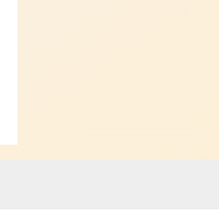
ant
→