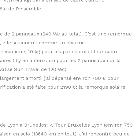
rôle de l’ensemble.
ée de 2 panneaux (240 Wc au total). C’est une remorque
le, elle se conduit comme un charme.
a mécanique; 10 kg pour les panneaux et leur cadre-
ires (il y en a deux: un pour les 2 panneaux sur la
alise Sun Travel de 120 Wc).
 largement amorti; j’ai dépensé environ 700 € pour
trification a été faite pour 2190 €; la remorque solaire
de Lyon à Bruxelles; ½ Tour Bruxelles Lyon (environ 750
son en solo (13640 km en tout). J’ai rencontré peu de