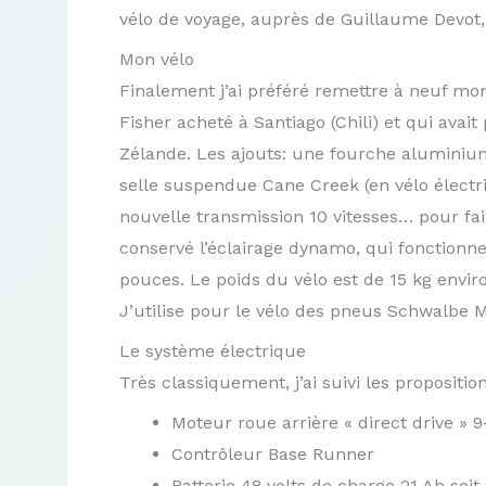
vélo de voyage, auprès de Guillaume Devot,
Mon vélo
Finalement j’ai préféré remettre à neuf m
Fisher acheté à Santiago (Chili) et qui avait
Zélande. Les ajouts: une fourche aluminium
selle suspendue Cane Creek (en vélo électr
nouvelle transmission 10 vitesses… pour fai
conservé l’éclairage dynamo, qui fonctionne
pouces. Le poids du vélo est de 15 kg envir
J’utilise pour le vélo des pneus Schwalbe M
Le système électrique
Très classiquement, j’ai suivi les propositi
Moteur roue arrière « direct drive » 
Contrôleur Base Runner
Batterie 48 volts de charge 21 Ah soi