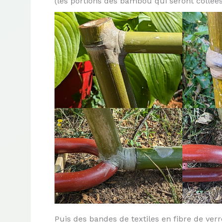
(les portions des bambou qui seront collées
Puis des bandes de textiles en fibre de ver