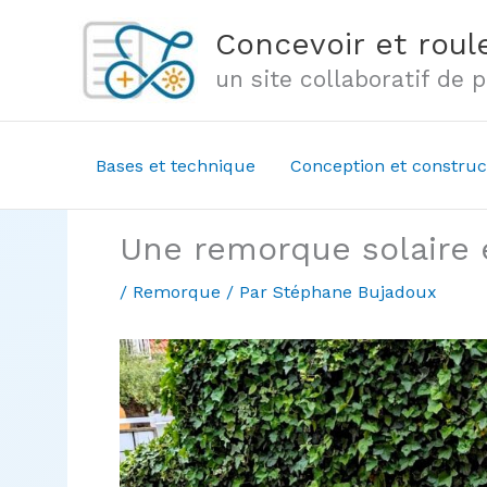
Aller
Concevoir et roule
au
un site collaboratif de
contenu
Bases et technique
Conception et construc
Une remorque solaire
/
Remorque
/ Par
Stéphane Bujadoux