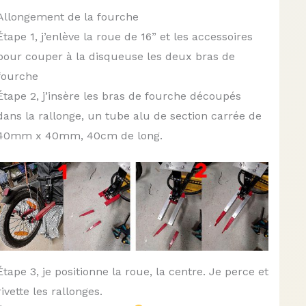
Allongement de la fourche
Étape 1, j’enlève la roue de 16” et les accessoires
pour couper à la disqueuse les deux bras de
fourche
Étape 2, j’insère les bras de fourche découpés
dans la rallonge, un tube alu de section carrée de
40mm x 40mm, 40cm de long.
Étape 3, je positionne la roue, la centre. Je perce et
rivette les rallonges.