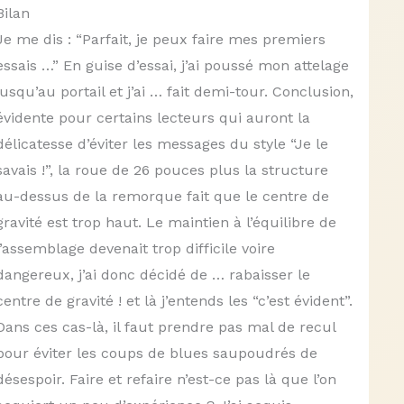
Bilan
Je me dis : “Parfait, je peux faire mes premiers
essais …” En guise d’essai, j’ai poussé mon attelage
jusqu’au portail et j’ai … fait demi-tour. Conclusion,
évidente pour certains lecteurs qui auront la
délicatesse d’éviter les messages du style “Je le
savais !”, la roue de 26 pouces plus la structure
au-dessus de la remorque fait que le centre de
gravité est trop haut. Le maintien à l’équilibre de
l’assemblage devenait trop difficile voire
dangereux, j’ai donc décidé de … rabaisser le
centre de gravité ! et là j’entends les “c’est évident”.
Dans ces cas-là, il faut prendre pas mal de recul
pour éviter les coups de blues saupoudrés de
désespoir. Faire et refaire n’est-ce pas là que l’on