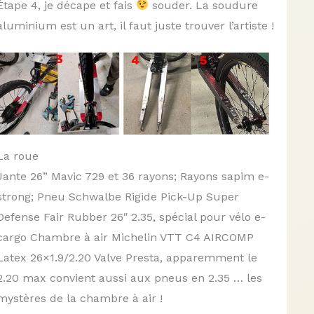
Étape 4, je décape et fais
souder. La soudure
aluminium est un art, il faut juste trouver l’artiste !
La roue
Jante 26” Mavic 729 et 36 rayons; Rayons sapim e-
strong; Pneu Schwalbe Rigide Pick-Up Super
Defense Fair Rubber 26″ 2.35, spécial pour vélo e-
cargo Chambre à air Michelin VTT C4 AIRCOMP
Latex 26×1.9/2.20 Valve Presta, apparemment le
2.20 max convient aussi aux pneus en 2.35 … les
mystères de la chambre à air !