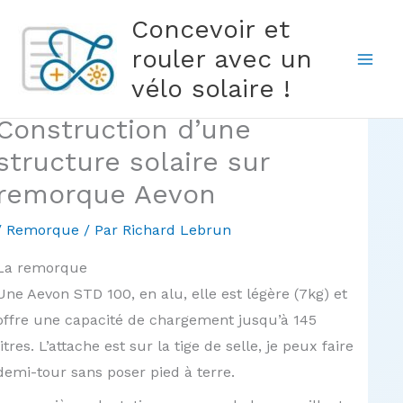
Aller
Concevoir et
au
rouler avec un
contenu
vélo solaire !
Construction d’une
structure solaire sur
remorque Aevon
/
Remorque
/ Par
Richard Lebrun
La remorque
Une Aevon STD 100, en alu, elle est légère (7kg) et
offre une capacité de chargement jusqu’à 145
litres. L’attache est sur la tige de selle, je peux faire
demi-tour sans poser pied à terre.