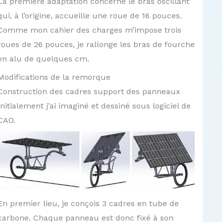
La première adaptation concerne le bras oscillant
qui, à l’origine, accueille une roue de 16 pouces.
Comme mon cahier des charges m’impose trois
roues de 26 pouces, je rallonge les bras de fourche
en alu de quelques cm.
Modifications de la remorque
Construction des cadres support des panneaux
Initialement j’ai imaginé et dessiné sous logiciel de
CAO.
En premier lieu, je conçois 3 cadres en tube de
carbone. Chaque panneau est donc fixé à son