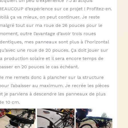
acquiert un peu d’expérience ? J’ai acquis
BEAUCOUP d’expérience sur ce projet ! Profitez-en.
Voilà ça va mieux, on peut continuer. Je reste
malgré tout sur ma roue de 26 pouces pour le
moment, outre l’avantage d’avoir trois roues
identiques, mes panneaux sont plus à l’horizontal
qu’avec une roue de 20 pouces. Ça doit jouer sur
la production solaire et il sera encore temps de
passer en 20 pouces le cas échéant.
Je me remets donc à plancher sur la structure
pour l’abaisser au maximum. Je recrée les pièces
et je parviens à descendre les panneaux de plus
de 10 cm.