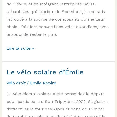
de Sibylle, et en intégrant l’entreprise Swiss-
urbanbikes qui fabrique le Speedped, je me suis
retrouvé à la source de composants du meilleur
choix. J’ai alors converti nos vélos quotidiens, avec
le souci de rester le plus
Les
Lire la suite »
vélos
solaires
de
Le vélo solaire d’Émile
Sibylle
Vélo droit
/
Emile Rivoire
et
Danü
Ce vélo électro-solaire a été pensé dès le départ
pour participer au Sun Trip Alpes 2022. S’agissant
d’effectuer le tour des Alpes et donc de grimper
de nombreux cols, le poids a été dès le départ la