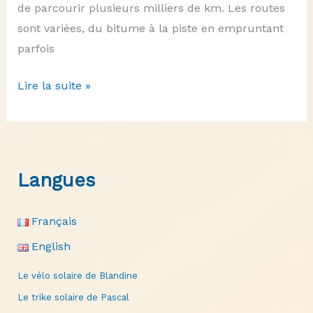
de parcourir plusieurs milliers de km. Les routes
sont variées, du bitume à la piste en empruntant
parfois
Le
Lire la suite »
vélo
solaire
de
Richard
Langues
Français
English
Le vélo solaire de Blandine
Le trike solaire de Pascal